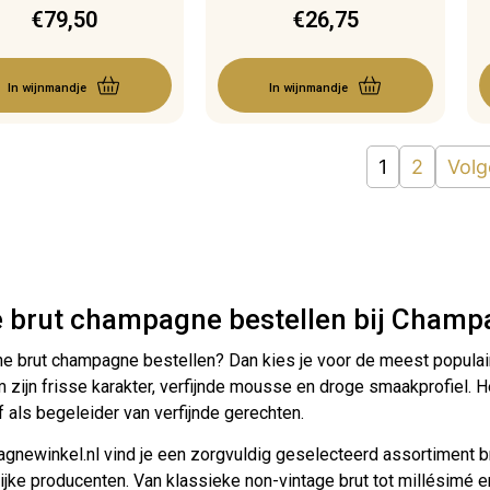
€
79,50
€
26,75
In wijnmandje
In wijnmandje
1
2
Vol
e brut champagne bestellen bij Champ
ine brut champagne bestellen? Dan kies je voor de meest populai
zijn frisse karakter, verfijnde mousse en droge smaakprofiel. He
als begeleider van verfijnde gerechten.
agnewinkel.nl vind je een zorgvuldig geselecteerd assortimen
jke producenten. Van klassieke non-vintage brut tot millésimé e