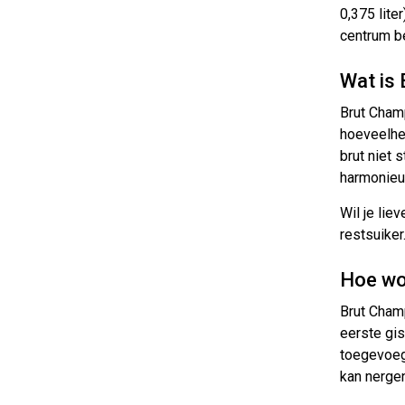
0,375 lite
centrum be
Wat is
Brut Champ
hoeveelhei
brut niet 
harmonieu
Wil je li
restsuiker
Hoe wo
Brut Champ
eerste gis
toegevoegd
kan nergen