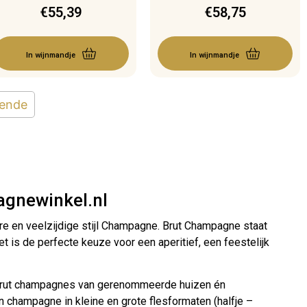
€
55,39
€
58,75
In wijnmandje
In wijnmandje
gende
agnewinkel.nl
re en veelzijdige stijl Champagne. Brut Champagne staat
t is de perfecte keuze voor een aperitief, een feestelijk
t brut champagnes van gerenommeerde huizen én
n champagne in kleine en grote flesformaten (halfje –