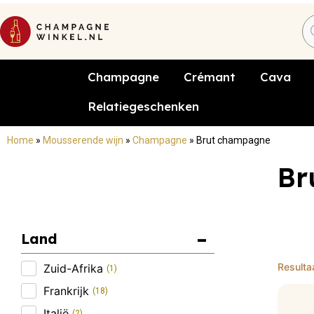
Champagne
Crémant
Cava
Relatiegeschenken
Home
»
Mousserende wijn
»
Champagne
»
Brut champagne
Br
Land
Resulta
Zuid-Afrika
(
1
)
Frankrijk
(
18
)
Italië
(
2
)