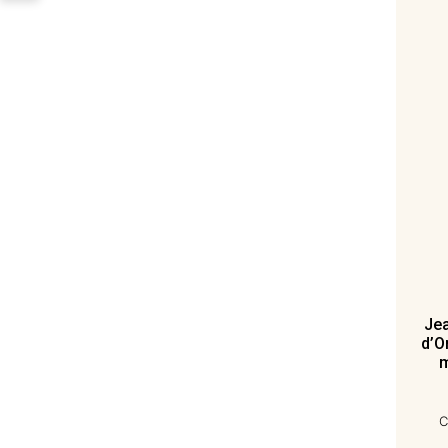
Jea
d’O
m
C