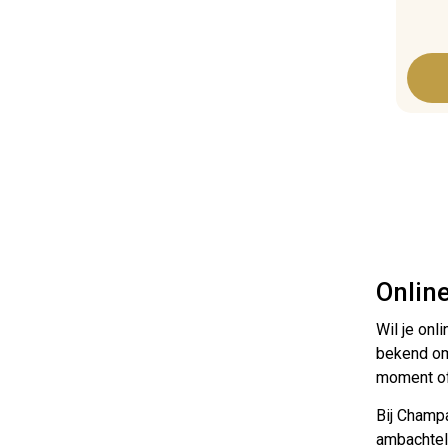
Onlin
Wil je onl
bekend om 
moment of 
Bij Champ
ambachteli