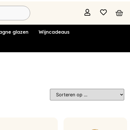
gne glazen
Wijncadeaus