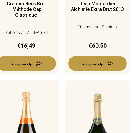
Graham Beck Brut
Jean Moutardier
‘Méthode Cap
Alchimie Extra Brut 2013
Classique’
Champagne, Frankrijk
Robertson, Zuid-Afrika
€
16,49
€
60,50
In wijnmandje
In wijnmandje