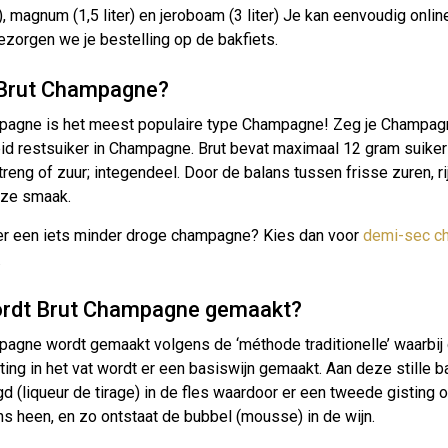
r), magnum (1,5 liter) en jeroboam (3 liter) Je kan eenvoudig on
zorgen we je bestelling op de bakfiets.
 Brut Champagne?
agne is het meest populaire type Champagne! Zeg je Champagne, d
d restsuiker in Champagne. Brut bevat maximaal 12 gram suiker 
streng of zuur; integendeel. Door de balans tussen frisse zuren, ri
ze smaak.
ever een iets minder droge champagne? Kies dan voor
demi-sec c
.
rdt Brut Champagne gemaakt?
agne wordt gemaakt volgens de ‘méthode traditionelle’ waarbij d
ting in het vat wordt er een basiswijn gemaakt. Aan deze stille 
 (liqueur de tirage) in de fles waardoor er een tweede gisting o
s heen, en zo ontstaat de bubbel (mousse) in de wijn.