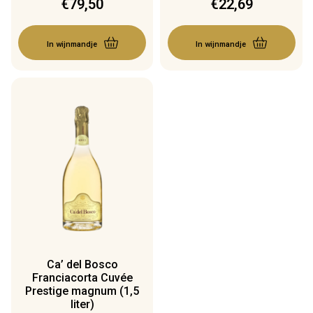
€
79,50
€
22,69
In wijnmandje
In wijnmandje
Ca’ del Bosco
Franciacorta Cuvée
Prestige magnum (1,5
liter)