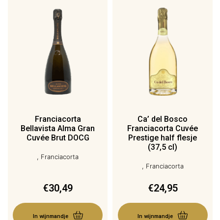
Franciacorta
Ca’ del Bosco
Bellavista Alma Gran
Franciacorta Cuvée
Cuvée Brut DOCG
Prestige half flesje
(37,5 cl)
, Franciacorta
, Franciacorta
€
30,49
€
24,95
In wijnmandje
In wijnmandje