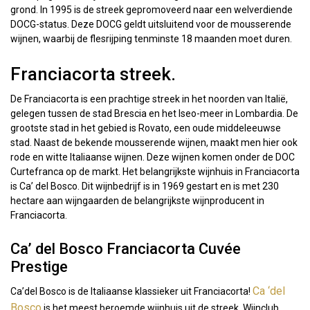
grond. In 1995 is de streek gepromoveerd naar een welverdiende
DOCG-status. Deze DOCG geldt uitsluitend voor de mousserende
wijnen, waarbij de flesrijping tenminste 18 maanden moet duren.
Franciacorta streek.
De Franciacorta is een prachtige streek in het noorden van Italië,
gelegen tussen de stad Brescia en het Iseo-meer in Lombardia. De
grootste stad in het gebied is Rovato, een oude middeleeuwse
stad. Naast de bekende mousserende wijnen, maakt men hier ook
rode en witte Italiaanse wijnen. Deze wijnen komen onder de DOC
Curtefranca op de markt. Het belangrijkste wijnhuis in Franciacorta
is Ca’ del Bosco. Dit wijnbedrijf is in 1969 gestart en is met 230
hectare aan wijngaarden de belangrijkste wijnproducent in
Franciacorta.
Ca’ del Bosco Franciacorta Cuvée
Prestige
Ca ‘del
Ca’del Bosco is de Italiaanse klassieker uit Franciacorta!
Bosco
is het meest beroemde wijnhuis uit de streek. Wijnclub