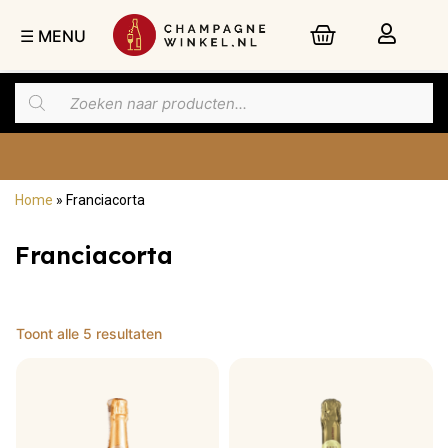
☰ MENU
Home
»
Franciacorta
Nu besteld,
dinsdag
in huis
Franciacorta
Toont alle 5 resultaten