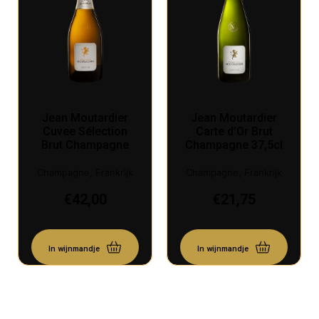
Jean Moutardier
Jean Moutardier
Cuvee Sélection
Carte d’Or Brut
Brut Champagne
Champagne 37,5cl
Champagne, Frankrijk
Champagne, Frankrijk
€
42,00
€
21,75
In wijnmandje
In wijnmandje