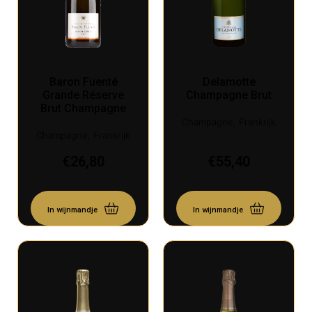
Baron Fuenté
Delamotte
Grande Réserve
Champagne Brut
Brut Champagne
Champagne, Frankrijk
Champagne, Frankrijk
€
26,80
€
55,40
In wijnmandje
In wijnmandje