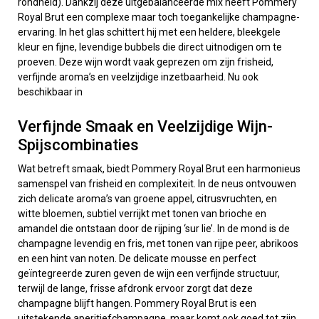
rondheid). Dankzij deze uitgebalanceerde mix heeft Pommery
Royal Brut een complexe maar toch toegankelijke champagne-
ervaring. In het glas schittert hij met een heldere, bleekgele
kleur en fijne, levendige bubbels die direct uitnodigen om te
proeven. Deze wijn wordt vaak geprezen om zijn frisheid,
verfijnde aroma’s en veelzijdige inzetbaarheid. Nu ook
beschikbaar in
Verfijnde Smaak en Veelzijdige Wijn-
Spijscombinaties
Wat betreft smaak, biedt Pommery Royal Brut een harmonieus
samenspel van frisheid en complexiteit. In de neus ontvouwen
zich delicate aroma’s van groene appel, citrusvruchten, en
witte bloemen, subtiel verrijkt met tonen van brioche en
amandel die ontstaan door de rijping ‘sur lie’. In de mond is de
champagne levendig en fris, met tonen van rijpe peer, abrikoos
en een hint van noten. De delicate mousse en perfect
geïntegreerde zuren geven de wijn een verfijnde structuur,
terwijl de lange, frisse afdronk ervoor zorgt dat deze
champagne blijft hangen. Pommery Royal Brut is een
uitstekende aperitiefchampagne, maar komt ook goed tot zijn