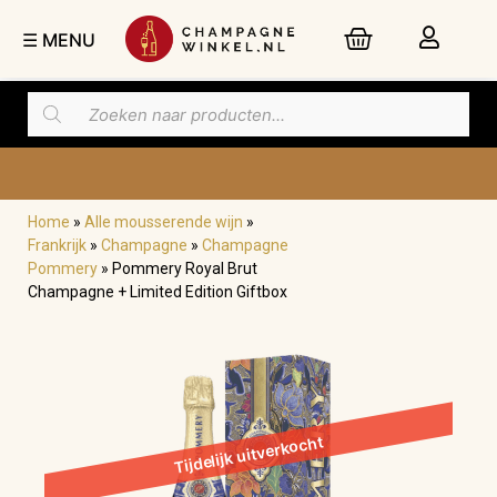
☰ MENU
Home
»
Alle mousserende wijn
»
Frankrijk
»
Champagne
»
Champagne
Pommery
»
Pommery Royal Brut
Champagne + Limited Edition Giftbox