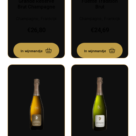
Grande Réserve
Fuente Tradition
Brut Champagne
Brut
Champagne, Frankrijk
Champagne, Frankrijk
€
26,80
€
24,69
In wijnmandje
In wijnmandje