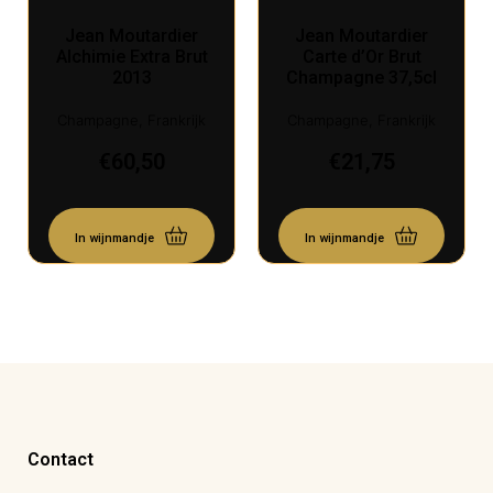
Jean Moutardier
Jean Moutardier
Alchimie Extra Brut
Carte d’Or Brut
2013
Champagne 37,5cl
Champagne, Frankrijk
Champagne, Frankrijk
€
60,50
€
21,75
In wijnmandje
In wijnmandje
Contact