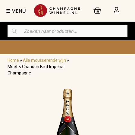
☰ MENU
Home
»
Alle mousserende wijn
»
Nu besteld,
dinsdag
in huis
Moët & Chandon Brut Imperial
Champagne