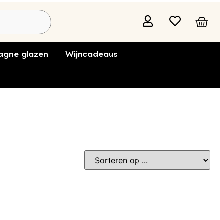
gne glazen
Wijncadeaus