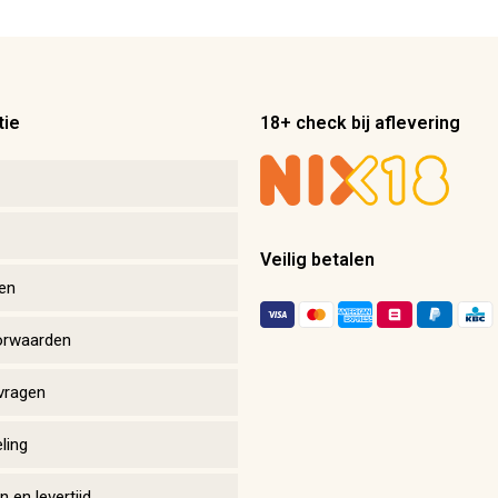
tie
18+ check bij aflevering
Veilig betalen
en
orwaarden
vragen
ling
 en levertijd