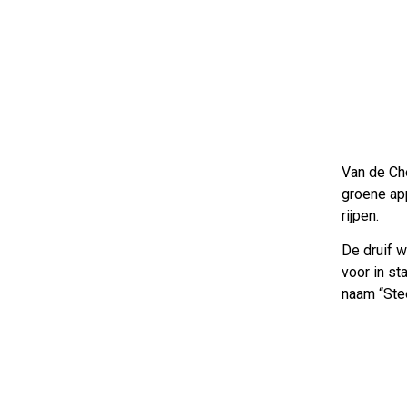
Van de Ch
groene app
rijpen.
De druif w
voor in st
naam “Ste