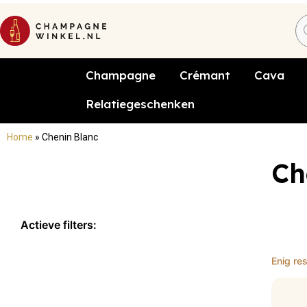
Champagne
Crémant
Cava
Relatiegeschenken
Home
»
Chenin Blanc
Ch
Actieve filters:
×
Chenin Blanc
Enig res
Reset filters x