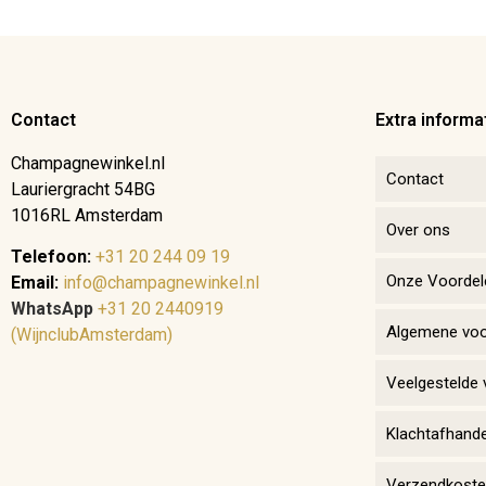
Contact
Extra informa
Champagnewinkel.nl
Contact
Lauriergracht 54BG
1016RL Amsterdam
Over ons
Telefoon:
+31 20 244 09 19
Onze Voordel
Email:
info@champagnewinkel.nl
WhatsApp
+31 20 2440919
Algemene vo
(WijnclubAmsterdam)
Veelgestelde 
Klachtafhande
Verzendkosten