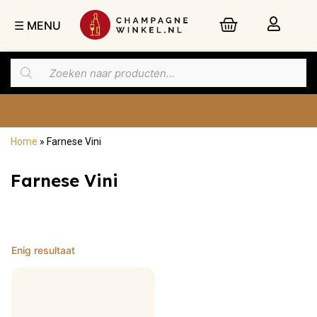
☰ MENU
Home
»
Farnese Vini
Nu besteld,
maandag
in huis
Farnese Vini
Enig resultaat