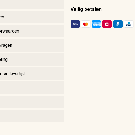
Veilig betalen
en
orwaarden
vragen
ling
 en levertijd