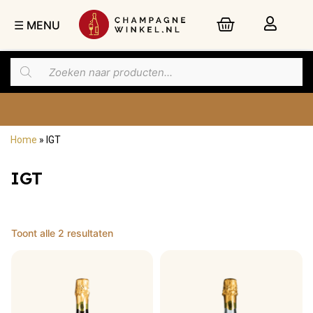
☰ MENU
Home
»
IGT
Nu besteld,
maandag
in huis
IGT
Toont alle 2 resultaten