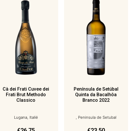
Cà dei Frati Cuvee dei
Península de Setúbal
Frati Brut Methodo
Quinta da Bacalhôa
Classico
Branco 2022
Lugana, Italië
, Peninsula de Setubal
€
26,75
€
23,50