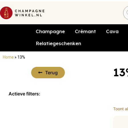
Champagne
Crémant
Cava
Relatiegeschenken
Home
»
13%
1
Terug
Actieve filters:
×
13%
Toont al
Reset filters x