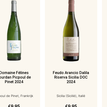
Domaine Félines
Feudo Arancio Dalila
ourdan Picpoul de
Riserva Sicilia DOC
Pinet 2024
2024
poul de Pinet, Frankrijk
Sicilia (Sicilië), Italië
€
9,95
€
9,95