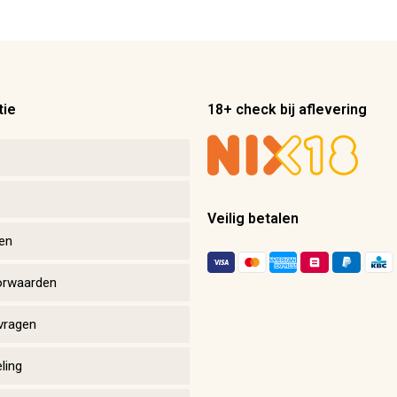
tie
18+ check bij aflevering
Veilig betalen
en
orwaarden
vragen
ling