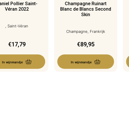
niel Pollier Saint-
Champagne Ruinart
Véran 2022
Blanc de Blancs Second
Skin
, Saint-Véran
Champagne, Frankrijk
€
17,79
€
89,95
In wijnmandje
In wijnmandje