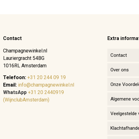
Contact
Extra informa
Champagnewinkel.nl
Contact
Lauriergracht 54BG
1016RL Amsterdam
Over ons
Telefoon:
+31 20 244 09 19
Onze Voordel
Email:
info@champagnewinkel.nl
WhatsApp
+31 20 2440919
Algemene vo
(WijnclubAmsterdam)
Veelgestelde 
Klachtafhande