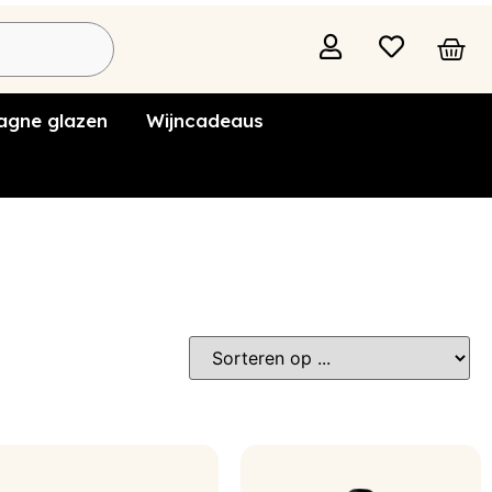
gne glazen
Wijncadeaus