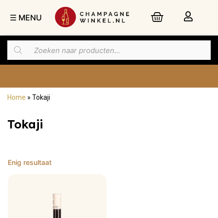
☰ MENU
Home
»
Tokaji
Nu besteld,
dinsdag
in huis
Tokaji
Enig resultaat