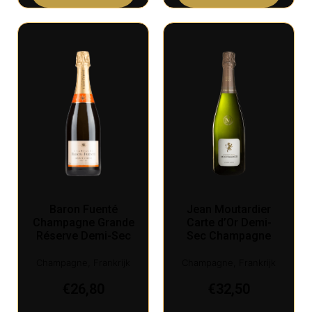
Baron Fuenté
Jean Moutardier
Champagne Grande
Carte d’Or Demi-
Réserve Demi-Sec
Sec Champagne
Champagne, Frankrijk
Champagne, Frankrijk
€
26,80
€
32,50