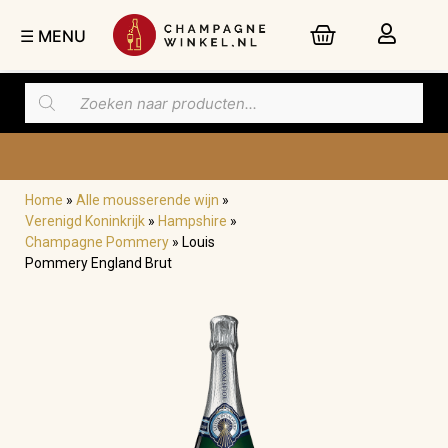
☰ MENU
Home
»
Alle mousserende wijn
»
Nu besteld,
dinsdag
in huis
Verenigd Koninkrijk
»
Hampshire
»
Champagne Pommery
»
Louis
Pommery England Brut