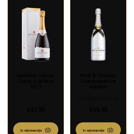
Rathfinny Classic
Moet & Chandon
Cuvée in giftbox
Champagne Ice
2019
Imperial
Champagne, Frankrijk
€
42,95
€
59,95
In wijnmandje
In wijnmandje