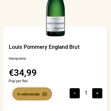
Louis Pommery England Brut
Hampshire
€
34,99
Prijs per fles
-
+
In wijnmandje