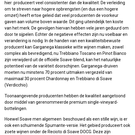
hier produceert veel consistenter dan de kwaliteit. De verleiding
om te streven naar hogere opbrengsten (en dus een hogere
omzet) heeft ertoe geleid dat veel producenten de voorkeur
gaven aan volume boven waarde. Dit ging uiteindelijk ten koste
van het merk. De gevolgen hiervan hebben vele jaren geduurd om
door te sijpelen. Echter de negatieve effecten zijn nu voelbaar en
verandering is nodig. In de handen van een kwaliteitsbewuste
producent kan Garganega klassieke witte wijnen maken, zowel
complex als bevredigend; nu Trebbiano Toscano en Pinot Bianco
zijn verwijderd uit de officiële Soave-blend, kan het natuurlijke
potentieel van de variëteit doorschijnen. Garganega-druiven
moeten nu minstens 70 procent uitmaken vergezeld van
maximaal 30 procent Chardonnay en Trebbiano di Soave
(Verdicchio).
Toonaangevende producenten hebben de kwaliteit aangetoond
door middel van gerenommeerde premium single-vineyard-
bottelingen.
Hoewel Soave men algemeen beschouwd als een stille wijn, is er
ook een schuimende Spumante-versie. Het gebied produceert ook
zoete wijnen onder de Recioto di Soave DOCG. Deze zijn