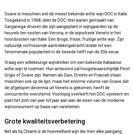
Soave is misschien wel de meest bekende witte wijn DOC in Italië.
Toegekend in 1968, dekt de DOC-titel wijnen gemaakt van
Garganega-druiven die zijn aangeplant in wijngaarden op de
heuvels ten oosten van Verona, in de wijnstreek Veneto in het
noordoosten van Italië. Een droge, frisse, fruitige witte wijn. Zijn
natuurlijk verfrissende aantrekkingskracht leidde tot een
fenomenale populariteit in de tweede helft van de 20e eeuw.
Vraag een willekeurige wijndrinker om een ​​bekende Italiaanse
witte wijn te noemen. Hun antwoord zal hoogstwaarschijnlijk Pinot
Grigio of Soave zijn. Namen als Gavi, Orvieto en Frascati staan ​​
misschien ook op de lijst, maar het enorme volume van Soave dat
de afgelopen decennia uit Veneto is gekomen, heeft de
concurrentie overstemd. Voorlopig overleeft het DOC-systeem en
past het zich van jaar tot jaar aan aan de eisen van de moderne
wijnconsument op basis van variëteiten.
Grote kwaliteitsverbetering
Net als bij Chianti is de hoeveelheid wijn die men elke jaargang