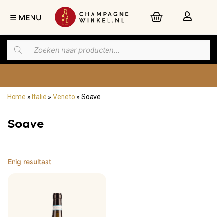
☰ MENU
Home
»
Italië
»
Veneto
»
Soave
Nu besteld,
zaterdag
in huis
Soave
Enig resultaat