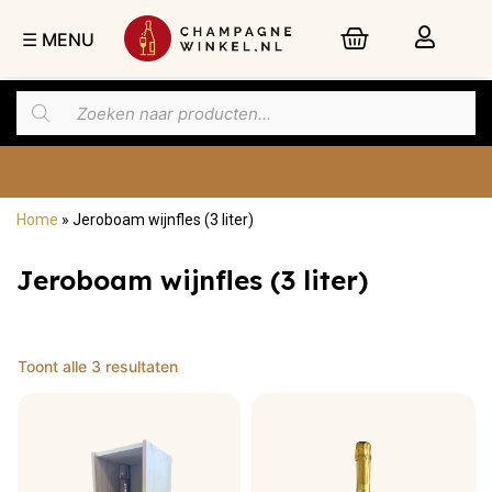
☰ MENU
Home
»
Jeroboam wijnfles (3 liter)
Nu besteld,
morgen
in huis
Jeroboam wijnfles (3 liter)
Toont alle 3 resultaten