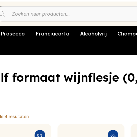
Prosecco
Franciacorta
Alcoholvrij
Champa
lf formaat wijnflesje (0,
le 4 resultaten
0%
0%