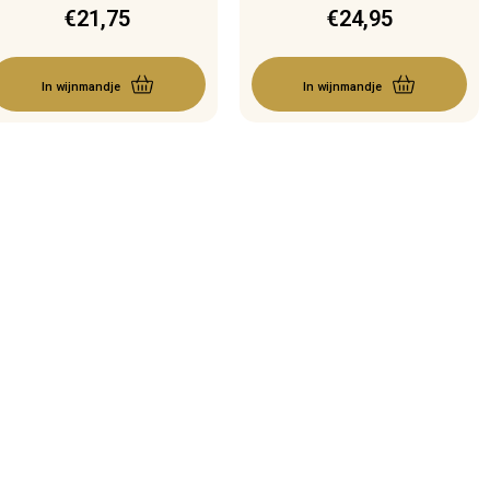
€
21,75
€
24,95
In wijnmandje
In wijnmandje