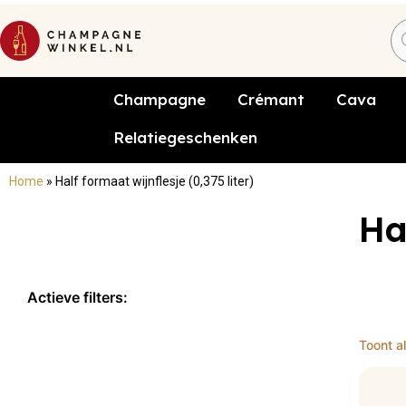
Champagne
Crémant
Cava
Relatiegeschenken
Home
»
Half formaat wijnflesje (0,375 liter)
Ha
Actieve filters:
×
Half formaat wijnflesje (0,375
Toont al
liter)
Reset filters x