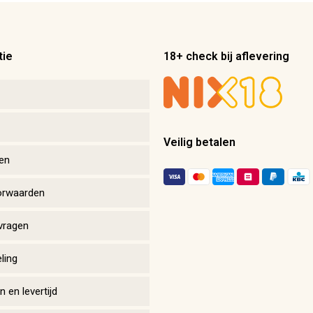
tie
18+ check bij aflevering
Veilig betalen
en
orwaarden
vragen
ling
 en levertijd