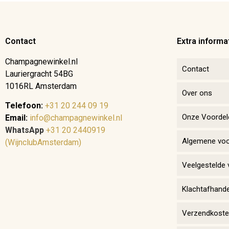
Contact
Extra informa
Champagnewinkel.nl
Contact
Lauriergracht 54BG
1016RL Amsterdam
Over ons
Telefoon:
+31 20 244 09 19
Onze Voordel
Email:
info@champagnewinkel.nl
WhatsApp
+31 20 2440919
Algemene vo
(WijnclubAmsterdam)
Veelgestelde 
Klachtafhande
Verzendkosten