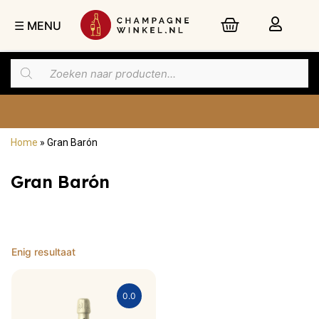
☰ MENU
Home
»
Gran Barón
Nu besteld,
morgen
in huis
Gran Barón
Enig resultaat
0.0