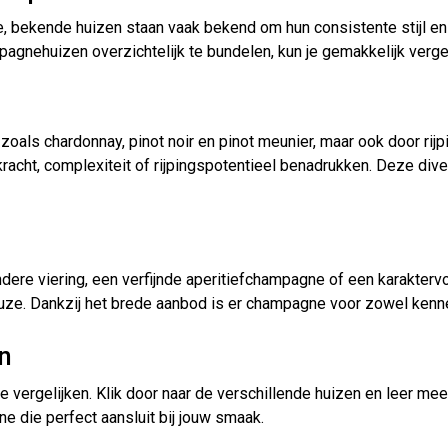
, bekende huizen staan vaak bekend om hun consistente stijl en h
pagnehuizen overzichtelijk te bundelen, kun je gemakkelijk verge
als chardonnay, pinot noir en pinot meunier, maar ook door rij
kracht, complexiteit of rijpingspotentieel benadrukken. Deze di
ndere viering, een verfijnde aperitiefchampagne of een karakter
uze. Dankzij het brede aanbod is er champagne voor zowel kenne
n
vergelijken. Klik door naar de verschillende huizen en leer meer
 die perfect aansluit bij jouw smaak.