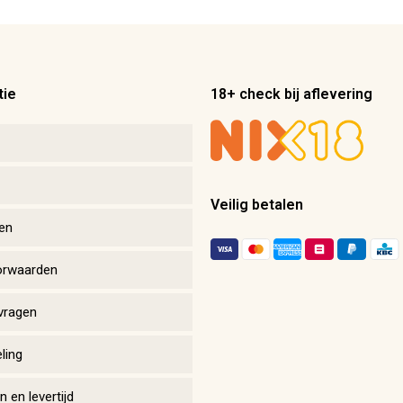
tie
18+ check bij aflevering
Veilig betalen
en
orwaarden
vragen
ling
 en levertijd