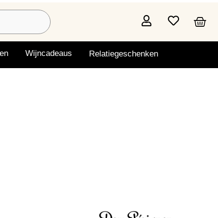
en
Wijncadeaus
Relatiegeschenken