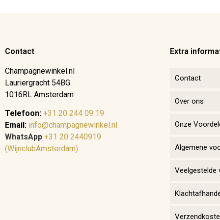
Contact
Extra informa
Champagnewinkel.nl
Contact
Lauriergracht 54BG
1016RL Amsterdam
Over ons
Telefoon:
+31 20 244 09 19
Onze Voordel
Email:
info@champagnewinkel.nl
WhatsApp
+31 20 2440919
Algemene vo
(WijnclubAmsterdam)
Veelgestelde 
Klachtafhande
Verzendkosten