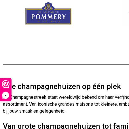
Alle champagnehuizen op één plek
-
De Champagnestreek staat wereldwijd bekend om haar verfijnde
assortiment. Van iconische grandes maisons tot kleinere, ambac
bij jouw smaak en gelegenheid.
Van grote champagnehuizen tot fami