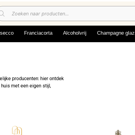
osecco
Franciacorta
Alcoholvrij
Champagne glaz
lijke producenten: hier ontdek
huis met een eigen stijl,