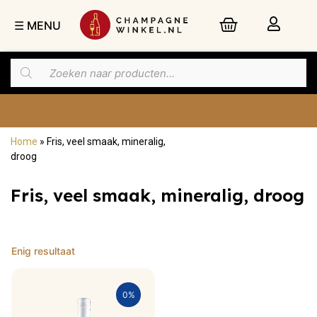
☰ MENU
Home
»
Fris, veel smaak, mineralig,
Nu besteld,
morgen
in huis
droog
Fris, veel smaak, mineralig, droog
Enig resultaat
0%