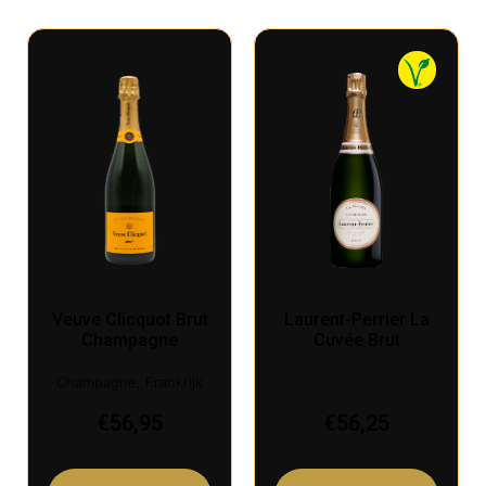
Veuve Clicquot Brut
Laurent-Perrier La
Champagne
Cuvée Brut
Champagne, Frankrijk
€
56,95
€
56,25