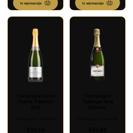
In wijnmandje
In wijnmandje
Champagne Baron
Champagne
Fuente Tradition
Taittinger Brut
Brut
Réserve
Champagne, Frankrijk
Champagne, Frankrijk
€
24,69
€
57,69