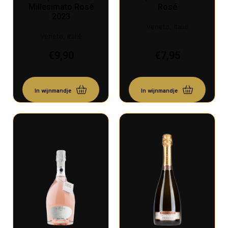
Millesimato Rosé
Rosé
2023
Veneto, Italië
Veneto, Italië
€
9,90
€
7,95
In wijnmandje
In wijnmandje