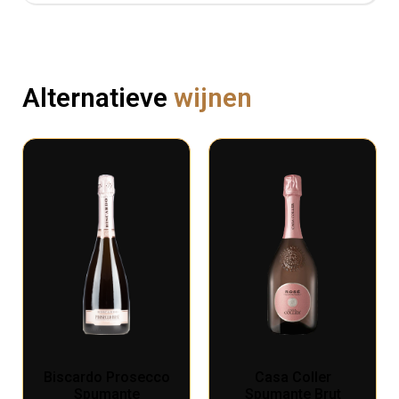
Alternatieve
wijnen
Biscardo Prosecco
Casa Coller
Spumante
Spumante Brut