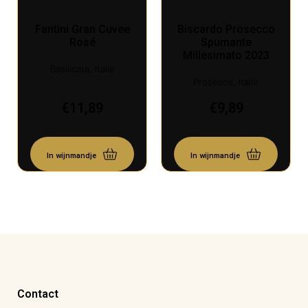
Fantini Gran Cuvee
Biscardo Prosecco
Rosé
Spumante
Millesimato 2023
Basilicata, Italië
Prosecco, Italië
€
11,89
€
9,89
In wijnmandje
In wijnmandje
Contact